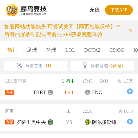
充值
下载APP
如遇网站功能缺失,可尝试关闭【网页智能保护】中
×
所有的屏蔽功能或者前往APP获取完整体验
热门
足球
篮球
LOL
DOTA2
CS:GO
K
只看主播
联赛筛选
(隐0场)
LEC夏季赛
进行中
17:45
BO3
1.5万
1
-
1
THRT
FNC
专家
阿甲
未
22:30
8033
罗萨里奥中央
VS
阿尔多斯维
专家