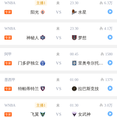
主播1
WNBA
未
23:30
6.3万
阳光
VS
水星
专家
WNBA
未
23:30
4.1万
神秘人
VS
梦想
专家
阿甲
未
00:45
1580
门多萨独立
VS
里奥夸尔托学生队
专家
墨西甲
未
01:00
1379
特帕蒂特兰
VS
拉巴斯竞技
专家
主播1
WNBA
未
01:30
3.0万
飞翼
VS
女武神
专家