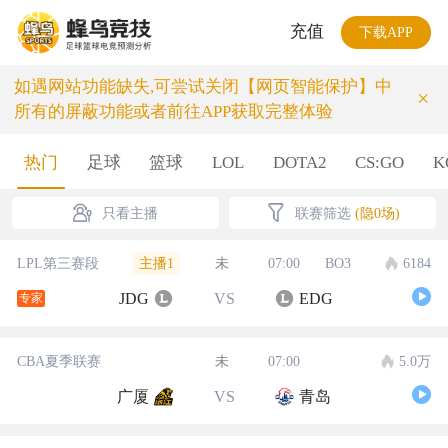
充值
下载APP
如遇网站功能缺失,可尝试关闭【网页智能保护】中
×
所有的屏蔽功能或者前往APP获取完整体验
热门
足球
篮球
LOL
DOTA2
CS:GO
K
只看主播
联赛筛选
(隐0场)
主播1
LPL第三赛段
未
07:00
BO3
6184
JDG
VS
EDG
专家
CBA夏季联赛
未
07:00
5.0万
广厦
VS
青岛