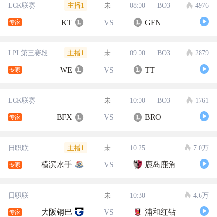
主播1
LCK联赛
未
08:00
BO3
4976
KT
VS
GEN
专家
主播1
LPL第三赛段
未
09:00
BO3
2879
WE
VS
TT
专家
LCK联赛
未
10:00
BO3
1761
BFX
VS
BRO
专家
主播1
日职联
未
10:25
7.0万
横滨水手
VS
鹿岛鹿角
专家
日职联
未
10:30
4.6万
大阪钢巴
VS
浦和红钻
专家