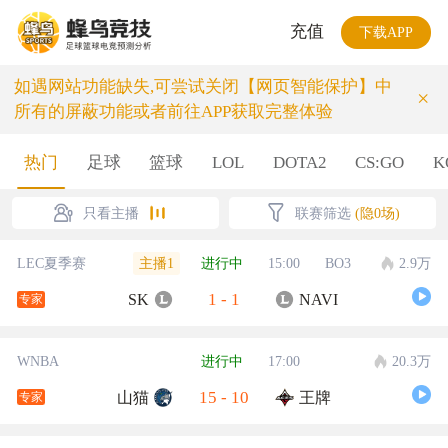
充值
下载APP
如遇网站功能缺失,可尝试关闭【网页智能保护】中
×
所有的屏蔽功能或者前往APP获取完整体验
热门
足球
篮球
LOL
DOTA2
CS:GO
K
只看主播
联赛筛选
(隐0场)
主播1
LEC夏季赛
进行中
15:00
BO3
2.9万
1
-
1
SK
NAVI
专家
WNBA
进行中
17:00
20.3万
15
-
10
山猫
王牌
专家