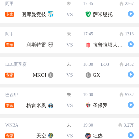
阿甲
未
17:45
2367
图库曼竞技
VS
萨米恩托
专家
阿甲
未
17:45
1313
利斯特雷
VS
拉普拉塔大学生
专家
LEC夏季赛
未
18:00
BO3
2452
MKOI
VS
GX
专家
巴西甲
未
19:00
5732
格雷米奥
VS
圣保罗
专家
WNBA
未
19:30
3.2万
天空
VS
狂热
专家