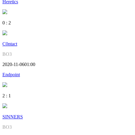
Heretics
0
:
2
C0ntact
BO3
2020-11-06
01:00
Endpoint
2
:
1
SINNERS
BO3