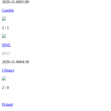
2020-11-06
01:00
Gambit
2
:
1
9INE
BO3
2020-11-06
04:30
C0ntact
2
:
0
Poland