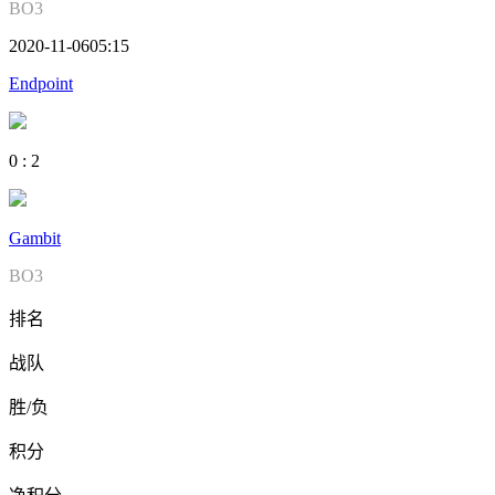
BO3
2020-11-06
05:15
Endpoint
0
:
2
Gambit
BO3
排名
战队
胜/负
积分