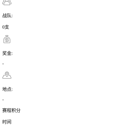
战队:
0支
奖金:
-
地点:
-
赛程积分
时间