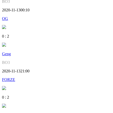
BO3
2020-11-13
00:10
OG
0
:
2
Geng
BO3
2020-11-13
21:00
FORZE
0
:
2