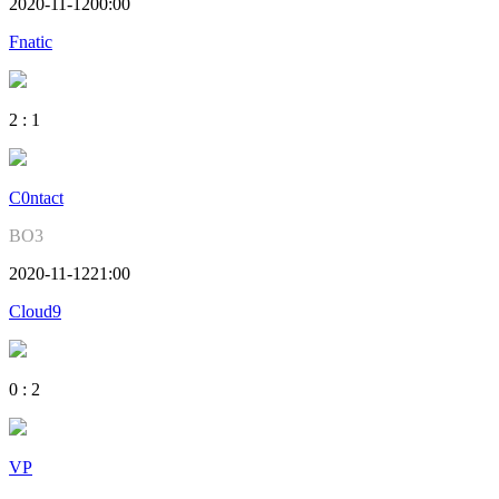
2020-11-12
00:00
Fnatic
2
:
1
C0ntact
BO3
2020-11-12
21:00
Cloud9
0
:
2
VP