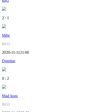
BIG
2
:
1
Mibr
BO3
2020-11-11
21:00
Dignitas
0
:
2
Mad lions
BO3