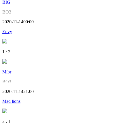
BIG
BO3
2020-11-14
00:00
Envy
1
:
2
Mibr
BO3
2020-11-14
21:00
Mad lions
2
:
1