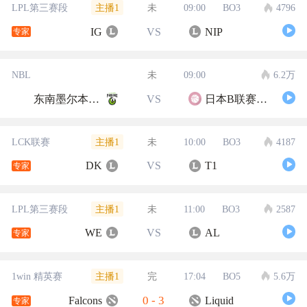
主播1
LPL第三赛段
未
09:00
BO3
4796
IG
VS
NIP
专家
NBL
未
09:00
6.2万
东南墨尔本凤凰
VS
日本B联赛联队
主播1
LCK联赛
未
10:00
BO3
4187
DK
VS
T1
专家
主播1
LPL第三赛段
未
11:00
BO3
2587
WE
VS
AL
专家
主播1
1win 精英赛
完
17:04
BO5
5.6万
0
-
3
Falcons
Liquid
专家