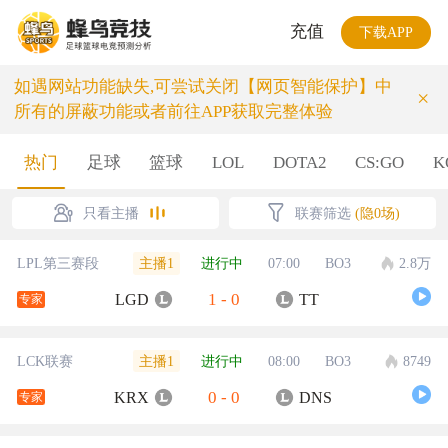
充值
下载APP
如遇网站功能缺失,可尝试关闭【网页智能保护】中
×
所有的屏蔽功能或者前往APP获取完整体验
热门
足球
篮球
LOL
DOTA2
CS:GO
K
只看主播
联赛筛选
(隐0场)
主播1
LPL第三赛段
进行中
07:00
BO3
2.8万
1
-
0
LGD
TT
专家
主播1
LCK联赛
进行中
08:00
BO3
8749
0
-
0
KRX
DNS
专家