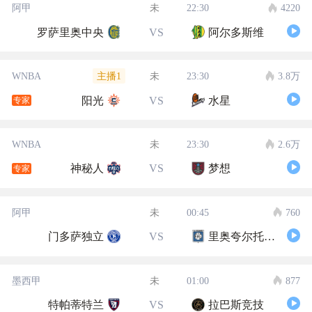
阿甲
未
22:30
4220
罗萨里奥中央
VS
阿尔多斯维
主播1
WNBA
未
23:30
3.8万
阳光
VS
水星
专家
WNBA
未
23:30
2.6万
神秘人
VS
梦想
专家
阿甲
未
00:45
760
门多萨独立
VS
里奥夸尔托学生队
墨西甲
未
01:00
877
特帕蒂特兰
VS
拉巴斯竞技