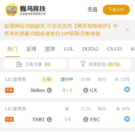
充值
下载APP
如遇网站功能缺失,可尝试关闭【网页智能保护】中
×
所有的屏蔽功能或者前往APP获取完整体验
热门
足球
篮球
LOL
DOTA2
CS:GO
K
只看主播
联赛筛选
(隐0场)
主播1
LEC夏季赛
进行中
15:00
BO3
1.8万
0
-
1
Shifters
GX
专家
LEC夏季赛
未
17:15
BO3
1976
THRT
VS
FNC
专家