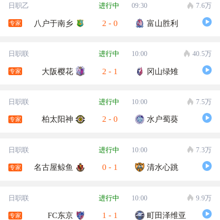
日职乙
进行中
09:30
7.6万
2
-
0
八户于南乡
富山胜利
专家
日职联
进行中
10:00
40.5万
2
-
1
大阪樱花
冈山绿雉
专家
日职联
进行中
10:00
7.5万
2
-
0
柏太阳神
水户蜀葵
专家
日职联
进行中
10:00
7.3万
0
-
1
名古屋鲸鱼
清水心跳
专家
日职联
进行中
10:00
9.9万
1
-
1
FC东京
町田泽维亚
专家