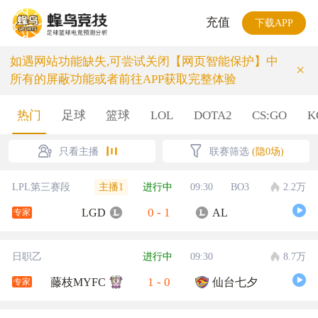
充值
下载APP
如遇网站功能缺失,可尝试关闭【网页智能保护】中
×
所有的屏蔽功能或者前往APP获取完整体验
热门
足球
篮球
LOL
DOTA2
CS:GO
K
只看主播
联赛筛选
(隐0场)
主播1
LPL第三赛段
进行中
09:30
BO3
2.2万
0
-
1
LGD
AL
专家
日职乙
进行中
09:30
8.7万
1
-
0
藤枝MYFC
仙台七夕
专家