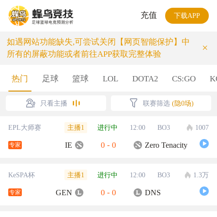
充值
下载APP
如遇网站功能缺失,可尝试关闭【网页智能保护】中
×
所有的屏蔽功能或者前往APP获取完整体验
热门
足球
篮球
LOL
DOTA2
CS:GO
K
只看主播
联赛筛选
(隐0场)
主播1
EPL大师赛
进行中
12:00
BO3
1007
0
-
0
IE
Zero Tenacity
专家
主播1
KeSPA杯
进行中
12:00
BO3
1.3万
0
-
0
GEN
DNS
专家