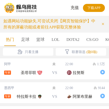
充值
下载APP
如遇网站功能缺失,可尝试关闭【网页智能保护】中
×
所有的屏蔽功能或者前往APP获取完整体验
热门
足球
篮球
LOL
DOTA2
CS:GO
K
只看主播
联赛筛选
(隐0场)
阿甲
未
22:00
1.5万
圣塔菲联
VS
拉努斯
专家
墨西甲
未
22:00
9144
特拉斯卡拉
VS
阿莱布里赫
专家