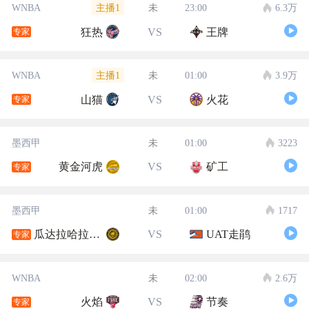
主播1
WNBA
未
23:00
6.3万
狂热
VS
王牌
专家
主播1
WNBA
未
01:00
3.9万
山猫
VS
火花
专家
墨西甲
未
01:00
3223
黄金河虎
VS
矿工
专家
墨西甲
未
01:00
1717
瓜达拉哈拉大学
VS
UAT走鹃
专家
WNBA
未
02:00
2.6万
火焰
VS
节奏
专家