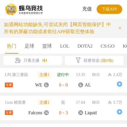
充值
下载APP
如遇网站功能缺失,可尝试关闭【网页智能保护】中
×
所有的屏蔽功能或者前往APP获取完整体验
热门
足球
篮球
LOL
DOTA2
CS:GO
K
只看主播
联赛筛选
(隐0场)
主播1
LPL第三赛段
进行中
13:35
BO3
2.4万
0
-
0
WE
AL
专家
主播1
1win 精英赛
完
17:04
BO5
5.7万
0
-
3
Falcons
Liquid
专家