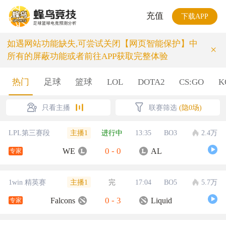
充值
下载APP
如遇网站功能缺失,可尝试关闭【网页智能保护】中
×
所有的屏蔽功能或者前往APP获取完整体验
热门
足球
篮球
LOL
DOTA2
CS:GO
K
只看主播
联赛筛选
(隐0场)
主播1
LPL第三赛段
进行中
13:35
BO3
2.4万
0
-
0
WE
AL
专家
主播1
1win 精英赛
完
17:04
BO5
5.7万
0
-
3
Falcons
Liquid
专家