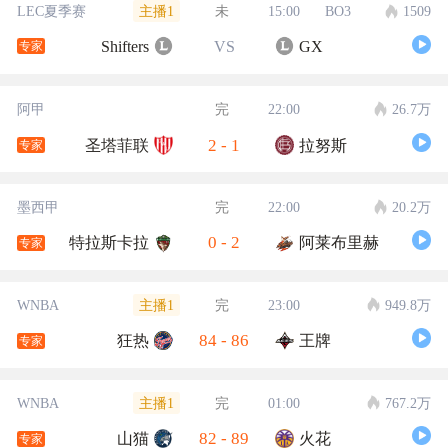
主播1
LEC夏季赛
未
15:00
BO3
1509
Shifters
VS
GX
专家
阿甲
完
22:00
26.7万
2
-
1
圣塔菲联
拉努斯
专家
墨西甲
完
22:00
20.2万
0
-
2
特拉斯卡拉
阿莱布里赫
专家
主播1
WNBA
完
23:00
949.8万
84
-
86
狂热
王牌
专家
主播1
WNBA
完
01:00
767.2万
82
-
89
山猫
火花
专家