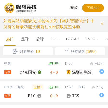
充值
下载APP
如遇网站功能缺失,可尝试关闭【网页智能保护】中
×
所有的屏蔽功能或者前往APP获取完整体验
热门
足球
篮球
LOL
DOTA2
CS:GO
K
只看主播
联赛筛选
(隐0场)
中超
进行中
11:35
74.8万
4
-
0
北京国安
深圳新鹏城
专家
主播1
LPL第三赛段
进行中
12:30
BO3
2.1万
0
-
0
BLG
TES
专家