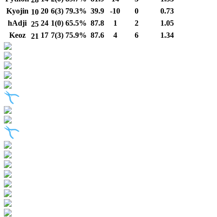
Kyojin
20
6(3)
79.3%
39.9
-10
0
0.73
10
hAdji
24
1(0)
65.5%
87.8
1
2
1.05
25
Keoz
17
7(3)
75.9%
87.6
4
6
1.34
21