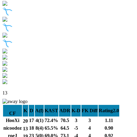
13
K
D
A(f)
KAST
ADR
K-D
FK Diff
Rating2.0
CF
HooXi
17
4(1)
72.4%
70.5
3
3
1.11
20
nicoodoz
18
8(4)
65.5%
64.5
-5
4
0.90
13
roeJ
23
5(0)
69.0%
73.1
-4
4
0.92
19