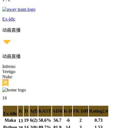
Ex-ldlc
动画直播
动画直播
Inferno
Vertigo
Nuke
16
K
D
A(f)
KAST
ADR
K-D
FK Diff
Rating2.0
Ex-ldlc
Maka
19
6(2)
58.6%
56.7
-6
2
0.73
13
Python
14
2(0)
89.7%
81.9
14
3
1.53
28