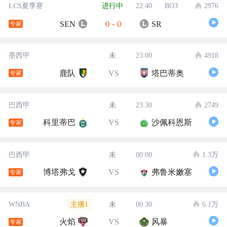
LCS夏季赛
进行中
22:40
BO3
2976
0
-
0
SEN
SR
专家
墨西甲
未
23:00
4918
鹿队
VS
塔巴蒂奥
专家
巴西甲
未
23:30
2749
科里蒂巴
VS
沙佩科恩斯
专家
巴西甲
未
00:00
1.3万
博塔弗戈
VS
弗鲁米嫩塞
专家
主播1
WNBA
未
00:30
6.1万
火焰
VS
风暴
专家