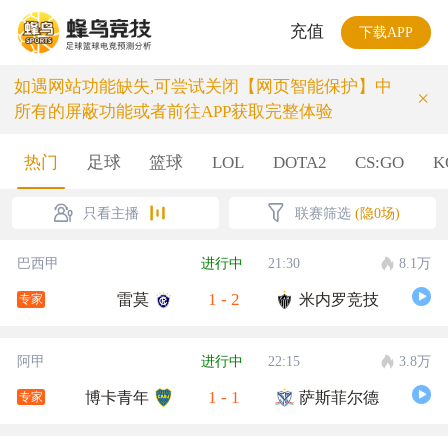
充值
下载APP
如遇网站功能缺失,可尝试关闭【网页智能保护】中
×
所有的屏蔽功能或者前往APP获取完整体验
热门
足球
篮球
LOL
DOTA2
CS:GO
K
只看主播
联赛筛选
(隐0场)
巴西甲
进行中
21:30
8.1万
1
-
2
雷莫
米内罗竞技
专家
阿甲
进行中
22:15
3.8万
1
-
1
博卡青年
萨斯菲尔德
专家