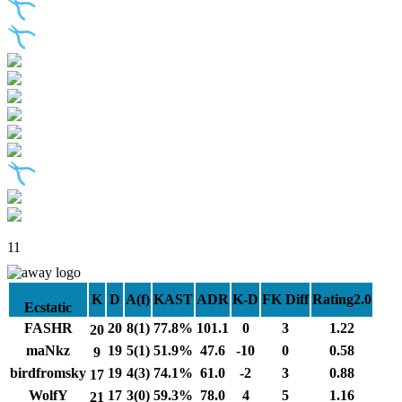
11
K
D
A(f)
KAST
ADR
K-D
FK Diff
Rating2.0
Ecstatic
FASHR
20
8(1)
77.8%
101.1
0
3
1.22
20
maNkz
19
5(1)
51.9%
47.6
-10
0
0.58
9
birdfromsky
19
4(3)
74.1%
61.0
-2
3
0.88
17
WolfY
17
3(0)
59.3%
78.0
4
5
1.16
21