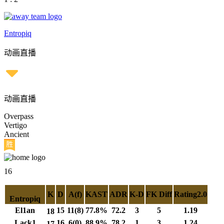
Entropiq
动画直播
动画直播
Overpass
Vertigo
Ancient
16
K
D
A(f)
KAST
ADR
K-D
FK Diff
Rating2.0
Entropiq
El1an
15
11(8)
77.8%
72.2
3
5
1.19
18
Lack1
16
6(0)
88.9%
78.2
1
3
1.24
17