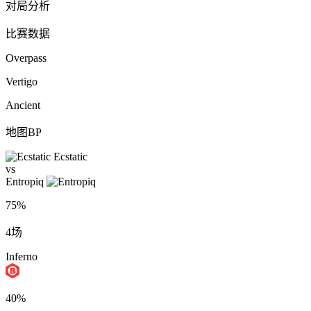
对局分析
比赛数据
Overpass
Vertigo
Ancient
地图BP
Ecstatic
vs
Entropiq
75%
4场
Inferno
40%