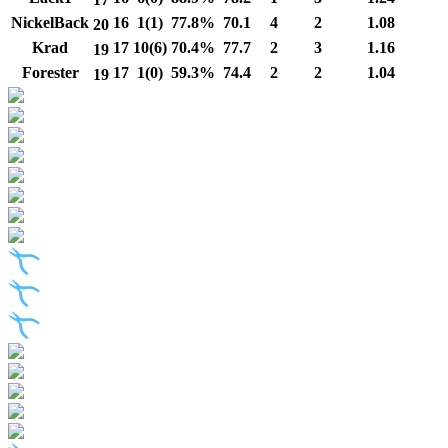
NickelBack
16
1(1)
77.8%
70.1
4
2
1.08
20
Krad
17
10(6)
70.4%
77.7
2
3
1.16
19
Forester
17
1(0)
59.3%
74.4
2
2
1.04
19