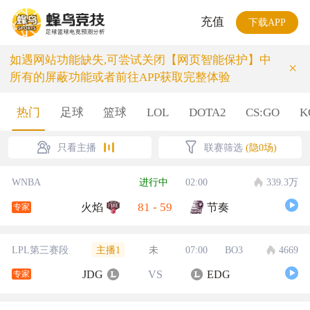
充值
下载APP
如遇网站功能缺失,可尝试关闭【网页智能保护】中
×
所有的屏蔽功能或者前往APP获取完整体验
热门
足球
篮球
LOL
DOTA2
CS:GO
K
只看主播
联赛筛选
(隐0场)
WNBA
进行中
02:00
339.3万
81
-
59
火焰
节奏
专家
主播1
LPL第三赛段
未
07:00
BO3
4669
JDG
VS
EDG
专家