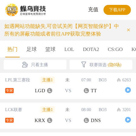
充值
下载APP
如遇网站功能缺失,可尝试关闭【网页智能保护】中
×
所有的屏蔽功能或者前往APP获取完整体验
热门
足球
篮球
LOL
DOTA2
CS:GO
K
只看主播
联赛筛选
(隐0场)
主播1
LPL第三赛段
未
07:00
BO3
6263
LGD
VS
TT
专家
主播1
LCK联赛
未
08:00
BO3
3201
KRX
VS
DNS
专家