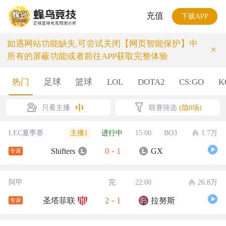
充值
下载APP
如遇网站功能缺失,可尝试关闭【网页智能保护】中
×
所有的屏蔽功能或者前往APP获取完整体验
热门
足球
篮球
LOL
DOTA2
CS:GO
K
只看主播
联赛筛选
(隐0场)
主播1
LEC夏季赛
进行中
15:00
BO3
1.7万
0
-
1
Shifters
GX
专家
阿甲
完
22:00
26.8万
2
-
1
圣塔菲联
拉努斯
专家