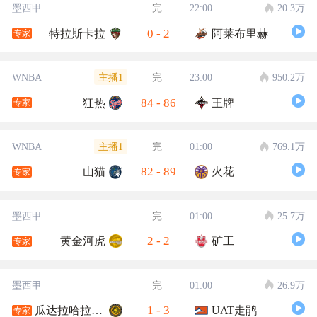
墨西甲
完
22:00
20.3万
0
-
2
特拉斯卡拉
阿莱布里赫
专家
主播1
WNBA
完
23:00
950.2万
84
-
86
狂热
王牌
专家
主播1
WNBA
完
01:00
769.1万
82
-
89
山猫
火花
专家
墨西甲
完
01:00
25.7万
2
-
2
黄金河虎
矿工
专家
墨西甲
完
01:00
26.9万
1
-
3
瓜达拉哈拉大学
UAT走鹃
专家