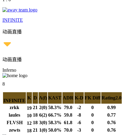
INFINITE
动画直播
动画直播
Inferno
8
K
D
A(f)
KAST
ADR
K-D
FK Diff
Rating2.0
INFINITE
zrkk
21
2(0)
58.3%
79.0
-2
0
0.99
19
laules
18
6(2)
66.7%
59.8
-8
0
0.77
10
FLVSH
18
3(0)
58.3%
61.8
-6
0
0.76
12
zewts
21
1(0)
50.0%
70.0
-3
0
0.76
18