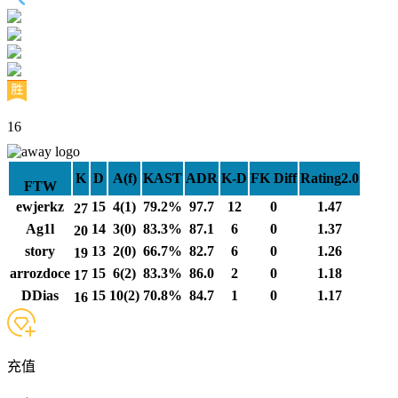
16
K
D
A(f)
KAST
ADR
K-D
FK Diff
Rating2.0
FTW
ewjerkz
15
4(1)
79.2%
97.7
12
0
1.47
27
Ag1l
14
3(0)
83.3%
87.1
6
0
1.37
20
story
13
2(0)
66.7%
82.7
6
0
1.26
19
arrozdoce
15
6(2)
83.3%
86.0
2
0
1.18
17
DDias
15
10(2)
70.8%
84.7
1
0
1.17
16
充值