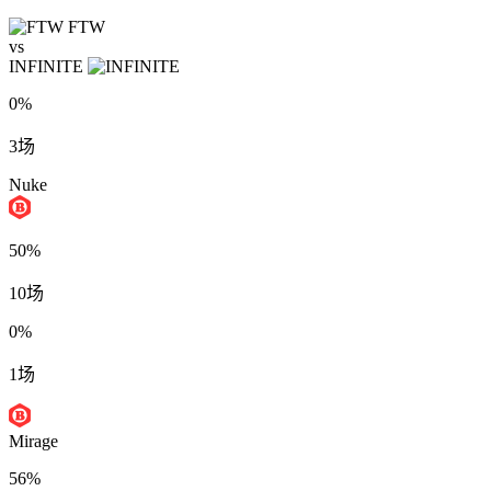
FTW
vs
INFINITE
0%
3场
Nuke
50%
10场
0%
1场
Mirage
56%