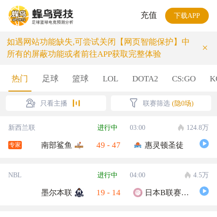
充值
下载APP
如遇网站功能缺失,可尝试关闭【网页智能保护】中
×
所有的屏蔽功能或者前往APP获取完整体验
热门
足球
篮球
LOL
DOTA2
CS:GO
K
只看主播
联赛筛选
(隐0场)
新西兰联
进行中
03:00
124.8万
49
-
47
南部鲨鱼
惠灵顿圣徒
专家
NBL
进行中
04:00
4.5万
19
-
14
墨尔本联
日本B联赛联队