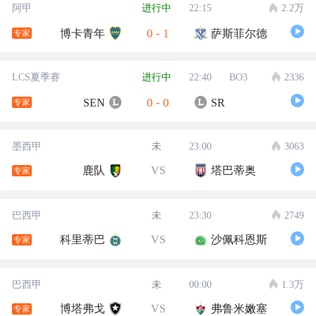
阿甲
进行中
22:15
2.2万
0
-
1
博卡青年
萨斯菲尔德
专家
LCS夏季赛
进行中
22:40
BO3
2336
0
-
0
SEN
SR
专家
墨西甲
未
23:00
3063
鹿队
VS
塔巴蒂奥
专家
巴西甲
未
23:30
2749
科里蒂巴
VS
沙佩科恩斯
专家
巴西甲
未
00:00
1.3万
博塔弗戈
VS
弗鲁米嫩塞
专家