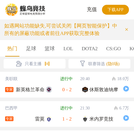
充值
下载APP
如遇网站功能缺失,可尝试关闭【网页智能保护】中
×
所有的屏蔽功能或者前往APP获取完整体验
热门
足球
篮球
LOL
DOTA2
CS:GO
K
只看主播
联赛筛选
(隐0场)
美职联
进行中
20:40
18.0万
0
-
2
新英格兰革命
休斯敦迪纳摩
专家
巴西甲
进行中
21:30
6.7万
1
-
2
雷莫
米内罗竞技
专家