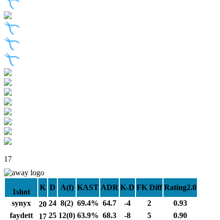
17
K
D
A(f)
KAST
ADR
K-D
FK Diff
Rating2.0
1shot
synyx
24
8(2)
69.4%
64.7
-4
2
0.93
20
faydett
25
12(0)
63.9%
68.3
-8
5
0.90
17