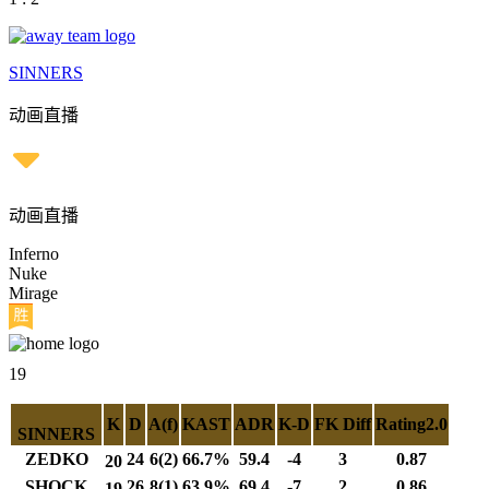
SINNERS
动画直播
动画直播
Inferno
Nuke
Mirage
19
K
D
A(f)
KAST
ADR
K-D
FK Diff
Rating2.0
SINNERS
ZEDKO
24
6(2)
66.7%
59.4
-4
3
0.87
20
SHOCK
26
8(1)
63.9%
69.4
-7
2
0.86
19