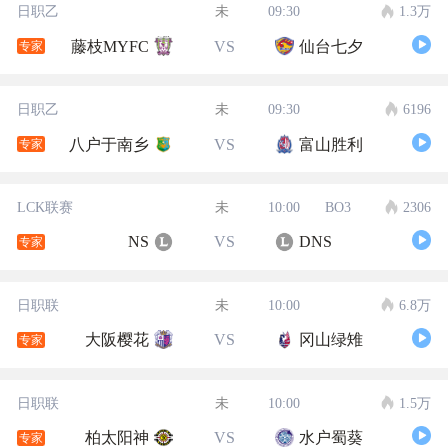
日职乙
未
09:30
1.3万
藤枝MYFC
VS
仙台七夕
专家
日职乙
未
09:30
6196
八户于南乡
VS
富山胜利
专家
LCK联赛
未
10:00
BO3
2306
NS
VS
DNS
专家
日职联
未
10:00
6.8万
大阪樱花
VS
冈山绿雉
专家
日职联
未
10:00
1.5万
柏太阳神
VS
水户蜀葵
专家