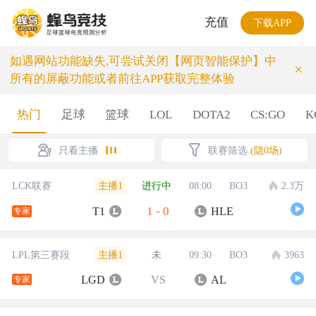
充值
下载APP
如遇网站功能缺失,可尝试关闭【网页智能保护】中
×
所有的屏蔽功能或者前往APP获取完整体验
热门
足球
篮球
LOL
DOTA2
CS:GO
K
只看主播
联赛筛选
(隐0场)
主播1
LCK联赛
进行中
08:00
BO3
2.3万
1
-
0
T1
HLE
专家
主播1
LPL第三赛段
未
09:30
BO3
3963
LGD
VS
AL
专家