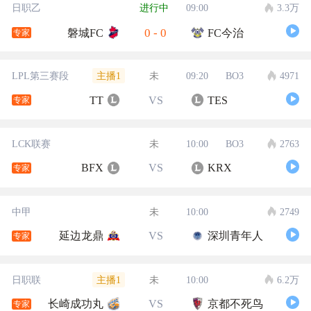
日职乙
进行中
09:00
3.3万
0
-
0
磐城FC
FC今治
专家
主播1
LPL第三赛段
未
09:20
BO3
4971
TT
VS
TES
专家
LCK联赛
未
10:00
BO3
2763
BFX
VS
KRX
专家
中甲
未
10:00
2749
延边龙鼎
VS
深圳青年人
专家
主播1
日职联
未
10:00
6.2万
长崎成功丸
VS
京都不死鸟
专家