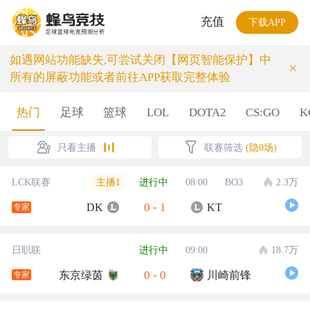
充值
下载APP
如遇网站功能缺失,可尝试关闭【网页智能保护】中
×
所有的屏蔽功能或者前往APP获取完整体验
热门
足球
篮球
LOL
DOTA2
CS:GO
K
只看主播
联赛筛选
(隐0场)
主播1
LCK联赛
进行中
08:00
BO3
2.3万
0
-
1
DK
KT
专家
日职联
进行中
09:00
18.7万
0
-
0
东京绿茵
川崎前锋
专家