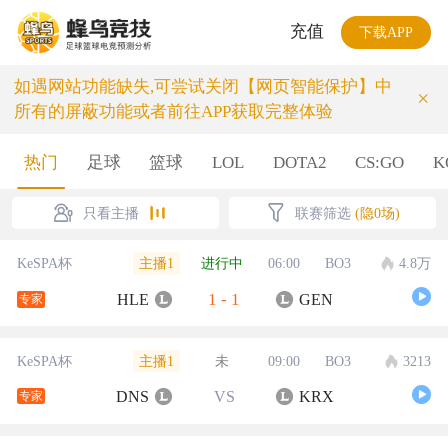
充值
下载APP
如遇网站功能缺失,可尝试关闭【网页智能保护】中
×
所有的屏蔽功能或者前往APP获取完整体验
热门
足球
篮球
LOL
DOTA2
CS:GO
K
只看主播
联赛筛选
(隐0场)
主播1
KeSPA杯
进行中
06:00
BO3
4.8万
1
-
1
HLE
GEN
专家
主播1
KeSPA杯
未
09:00
BO3
3213
DNS
VS
KRX
专家