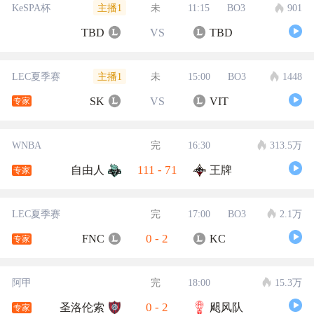
主播1
KeSPA杯
未
11:15
BO3
901
TBD
VS
TBD
主播1
LEC夏季赛
未
15:00
BO3
1448
SK
VS
VIT
专家
WNBA
完
16:30
313.5万
111
-
71
自由人
王牌
专家
LEC夏季赛
完
17:00
BO3
2.1万
0
-
2
FNC
KC
专家
阿甲
完
18:00
15.3万
0
-
2
圣洛伦索
飓风队
专家