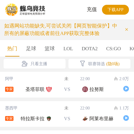
充值
下载APP
如遇网站功能缺失,可尝试关闭【网页智能保护】中
×
所有的屏蔽功能或者前往APP获取完整体验
热门
足球
篮球
LOL
DOTA2
CS:GO
K
只看主播
联赛筛选
(隐0场)
阿甲
未
22:00
2.0万
圣塔菲联
VS
拉努斯
专家
墨西甲
未
22:00
1.1万
特拉斯卡拉
VS
阿莱布里赫
专家