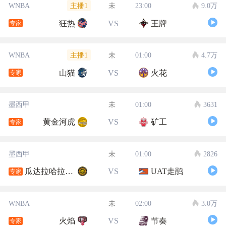
主播1
WNBA
未
23:00
9.0万
狂热
VS
王牌
专家
主播1
WNBA
未
01:00
4.7万
山猫
VS
火花
专家
墨西甲
未
01:00
3631
黄金河虎
VS
矿工
专家
墨西甲
未
01:00
2826
瓜达拉哈拉大学
VS
UAT走鹃
专家
WNBA
未
02:00
3.0万
火焰
VS
节奏
专家