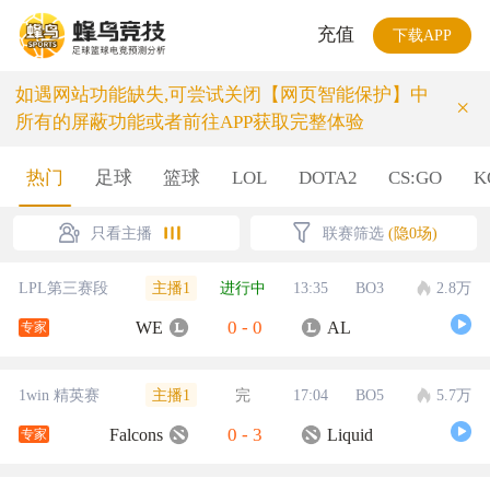
充值
下载APP
如遇网站功能缺失,可尝试关闭【网页智能保护】中
×
所有的屏蔽功能或者前往APP获取完整体验
热门
足球
篮球
LOL
DOTA2
CS:GO
K
只看主播
联赛筛选
(隐0场)
主播1
LPL第三赛段
进行中
13:35
BO3
2.8万
0
-
0
WE
AL
专家
主播1
1win 精英赛
完
17:04
BO5
5.7万
0
-
3
Falcons
Liquid
专家