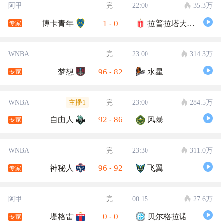
阿甲
完
22:00
35.3万
1
-
0
博卡青年
拉普拉塔大学生
专家
WNBA
完
23:00
314.3万
96
-
82
梦想
水星
专家
主播1
WNBA
完
23:00
284.5万
92
-
86
自由人
风暴
专家
WNBA
完
23:30
311.0万
96
-
92
神秘人
飞翼
专家
阿甲
完
00:15
27.6万
0
-
0
堤格雷
贝尔格拉诺
专家