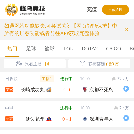
充值
下载APP
如遇网站功能缺失,可尝试关闭【网页智能保护】中
×
所有的屏蔽功能或者前往APP获取完整体验
热门
足球
篮球
LOL
DOTA2
CS:GO
K
只看主播
联赛筛选
(隐0场)
主播1
日职联
进行中
10:00
37.2万
2
-
0
长崎成功丸
京都不死鸟
专家
中甲
进行中
10:00
7.4万
0
-
1
延边龙鼎
深圳青年人
专家