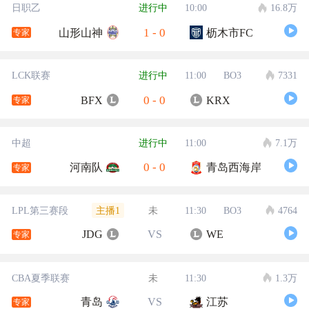
日职乙
进行中
10:00
16.8万
1
-
0
山形山神
枥木市FC
专家
LCK联赛
进行中
11:00
BO3
7331
0
-
0
BFX
KRX
专家
中超
进行中
11:00
7.1万
0
-
0
河南队
青岛西海岸
专家
主播1
LPL第三赛段
未
11:30
BO3
4764
JDG
VS
WE
专家
CBA夏季联赛
未
11:30
1.3万
青岛
VS
江苏
专家