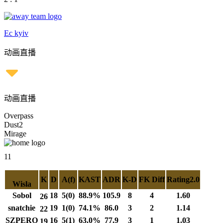
Ec kyiv
动画直播
动画直播
Overpass
Dust2
Mirage
11
K
D
A(f)
KAST
ADR
K-D
FK Diff
Rating2.0
Wisla
Sobol
18
5(0)
88.9%
105.9
8
4
1.60
26
snatchie
19
1(0)
74.1%
86.0
3
2
1.14
22
SZPERO
16
5(1)
63.0%
77.9
3
1
1.03
19