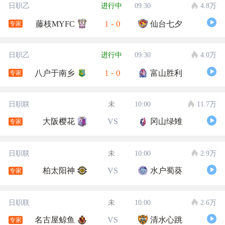
日职乙
进行中
09:30
4.8万
1
-
0
藤枝MYFC
仙台七夕
专家
日职乙
进行中
09:30
4.0万
1
-
0
八户于南乡
富山胜利
专家
日职联
未
10:00
11.7万
大阪樱花
VS
冈山绿雉
专家
日职联
未
10:00
2.9万
柏太阳神
VS
水户蜀葵
专家
日职联
未
10:00
2.6万
名古屋鲸鱼
VS
清水心跳
专家