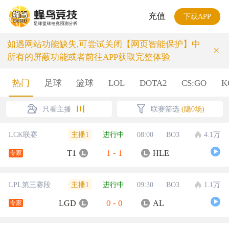
充值
下载APP
如遇网站功能缺失,可尝试关闭【网页智能保护】中
×
所有的屏蔽功能或者前往APP获取完整体验
热门
足球
篮球
LOL
DOTA2
CS:GO
K
只看主播
联赛筛选
(隐0场)
主播1
LCK联赛
进行中
08:00
BO3
4.1万
1
-
1
T1
HLE
专家
主播1
LPL第三赛段
进行中
09:30
BO3
1.1万
0
-
0
LGD
AL
专家