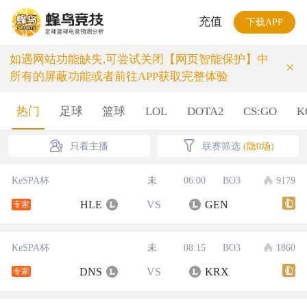
充值
下载APP
如遇网站功能缺失,可尝试关闭【网页智能保护】中
×
所有的屏蔽功能或者前往APP获取完整体验
热门
足球
篮球
LOL
DOTA2
CS:GO
K
只看主播
联赛筛选
(隐0场)
KeSPA杯
未
06:00
BO3
9179
HLE
VS
GEN
专家
KeSPA杯
未
08:15
BO3
1860
DNS
VS
KRX
专家