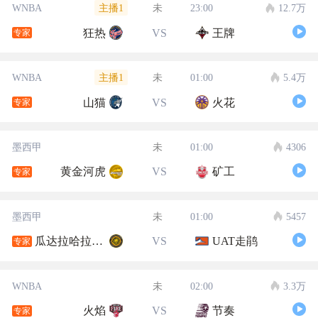
主播1
WNBA
未
23:00
12.7万
狂热
VS
王牌
专家
主播1
WNBA
未
01:00
5.4万
山猫
VS
火花
专家
墨西甲
未
01:00
4306
黄金河虎
VS
矿工
专家
墨西甲
未
01:00
5457
瓜达拉哈拉大学
VS
UAT走鹃
专家
WNBA
未
02:00
3.3万
火焰
VS
节奏
专家