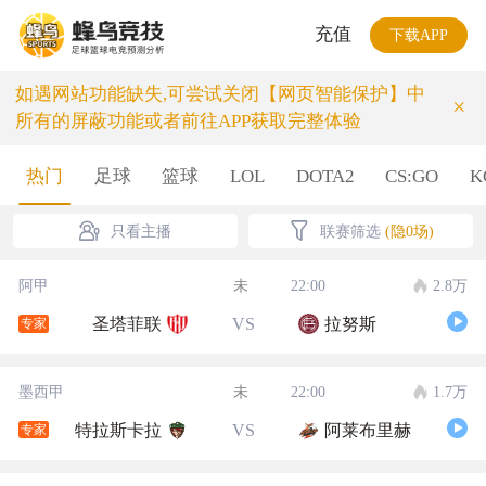
充值
下载APP
如遇网站功能缺失,可尝试关闭【网页智能保护】中
×
所有的屏蔽功能或者前往APP获取完整体验
热门
足球
篮球
LOL
DOTA2
CS:GO
K
只看主播
联赛筛选
(隐0场)
阿甲
未
22:00
2.8万
圣塔菲联
VS
拉努斯
专家
墨西甲
未
22:00
1.7万
特拉斯卡拉
VS
阿莱布里赫
专家