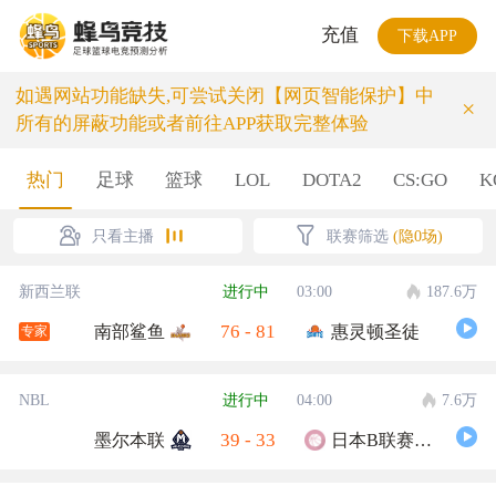
充值
下载APP
如遇网站功能缺失,可尝试关闭【网页智能保护】中
×
所有的屏蔽功能或者前往APP获取完整体验
热门
足球
篮球
LOL
DOTA2
CS:GO
K
只看主播
联赛筛选
(隐0场)
新西兰联
进行中
03:00
187.6万
76
-
81
南部鲨鱼
惠灵顿圣徒
专家
NBL
进行中
04:00
7.6万
39
-
33
墨尔本联
日本B联赛联队