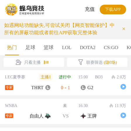
充值
下载APP
如遇网站功能缺失,可尝试关闭【网页智能保护】中
×
所有的屏蔽功能或者前往APP获取完整体验
热门
足球
篮球
LOL
DOTA2
CS:GO
K
只看主播
联赛筛选
(隐0场)
主播1
LEC夏季赛
进行中
15:00
BO3
2.0万
0
-
1
THRT
G2
专家
WNBA
未
16:30
11.9万
自由人
VS
王牌
专家