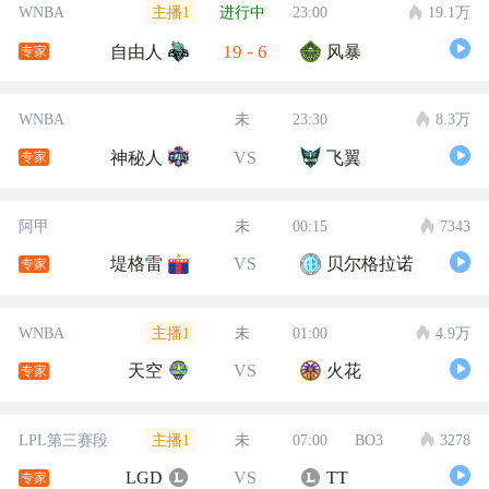
主播1
WNBA
进行中
23:00
19.1万
19
-
6
自由人
风暴
专家
WNBA
未
23:30
8.3万
神秘人
VS
飞翼
专家
阿甲
未
00:15
7343
堤格雷
VS
贝尔格拉诺
专家
主播1
WNBA
未
01:00
4.9万
天空
VS
火花
专家
主播1
LPL第三赛段
未
07:00
BO3
3278
LGD
VS
TT
专家