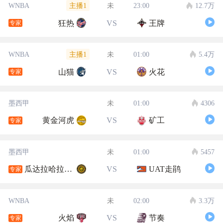
主播1
WNBA
未
23:00
12.7万
狂热
VS
王牌
专家
主播1
WNBA
未
01:00
5.4万
山猫
VS
火花
专家
墨西甲
未
01:00
4306
黄金河虎
VS
矿工
专家
墨西甲
未
01:00
5457
瓜达拉哈拉大学
VS
UAT走鹃
专家
WNBA
未
02:00
3.3万
火焰
VS
节奏
专家