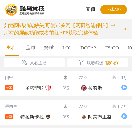
充值
下载APP
如遇网站功能缺失,可尝试关闭【网页智能保护】中
×
所有的屏蔽功能或者前往APP获取完整体验
热门
足球
篮球
LOL
DOTA2
CS:GO
K
只看主播
联赛筛选
(隐0场)
阿甲
未
22:00
2.8万
圣塔菲联
VS
拉努斯
专家
墨西甲
未
22:00
1.7万
特拉斯卡拉
VS
阿莱布里赫
专家