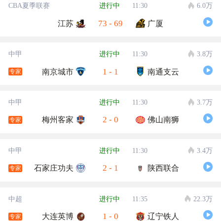
CBA夏季联赛
进行中
11:30
6.0万
73
-
69
江苏
广厦
中甲
进行中
11:30
3.8万
1
-
1
南京城市
南通支云
专家
中甲
进行中
11:30
3.7万
2
-
0
梅州客家
佛山南狮
专家
中甲
进行中
11:30
3.4万
2
-
1
石家庄功夫
陕西联合
专家
中超
进行中
11:35
22.3万
1
-
0
大连英博
辽宁铁人
专家