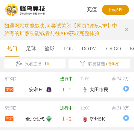
充值
下载APP
如遇网站功能缺失,可尝试关闭【网页智能保护】中
×
所有的屏蔽功能或者前往APP获取完整体验
热门
足球
篮球
LOL
DOTA2
CS:GO
K
只看主播
联赛筛选
(隐0场)
韩K联
进行中
11:00
24.2万
1
-
2
安养FC
大田市民
专家
韩K联
进行中
11:00
31.9万
1
-
2
全北现代
济州SK
专家