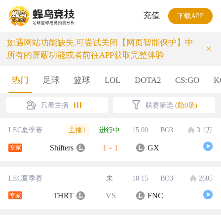
充值
下载APP
如遇网站功能缺失,可尝试关闭【网页智能保护】中
×
所有的屏蔽功能或者前往APP获取完整体验
热门
足球
篮球
LOL
DOTA2
CS:GO
K
只看主播
联赛筛选
(隐0场)
主播1
LEC夏季赛
进行中
15:00
BO3
3.1万
1
-
1
Shifters
GX
专家
LEC夏季赛
未
18:15
BO3
2605
THRT
VS
FNC
专家