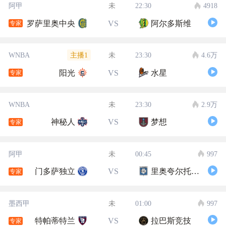
阿甲
未
22:30
4918
罗萨里奥中央
VS
阿尔多斯维
专家
主播1
WNBA
未
23:30
4.6万
阳光
VS
水星
专家
WNBA
未
23:30
2.9万
神秘人
VS
梦想
专家
阿甲
未
00:45
997
门多萨独立
VS
里奥夸尔托学生队
专家
墨西甲
未
01:00
997
特帕蒂特兰
VS
拉巴斯竞技
专家