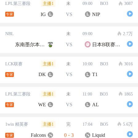
主播1
LPL第三赛段
未
09:00
BO3
3087
IG
VS
NIP
专家
NBL
未
09:00
2.7万
东南墨尔本凤凰
VS
日本B联赛联队
主播1
LCK联赛
未
10:00
BO3
3016
DK
VS
T1
专家
主播1
LPL第三赛段
未
11:00
BO3
1865
WE
VS
AL
专家
主播1
1win 精英赛
完
17:04
BO5
5.6万
0
-
3
Falcons
Liquid
专家