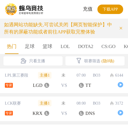
充值
下载APP
如遇网站功能缺失,可尝试关闭【网页智能保护】中
×
所有的屏蔽功能或者前往APP获取完整体验
热门
足球
篮球
LOL
DOTA2
CS:GO
K
只看主播
联赛筛选
(隐0场)
主播1
LPL第三赛段
未
07:00
BO3
6144
LGD
VS
TT
专家
主播1
LCK联赛
未
08:00
BO3
3172
KRX
VS
DNS
专家