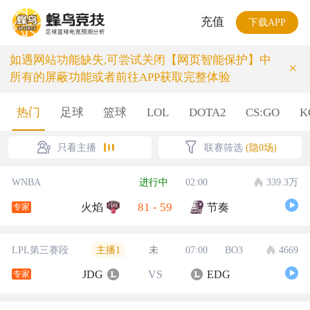
充值
下载APP
如遇网站功能缺失,可尝试关闭【网页智能保护】中
×
所有的屏蔽功能或者前往APP获取完整体验
热门
足球
篮球
LOL
DOTA2
CS:GO
K
只看主播
联赛筛选
(隐0场)
WNBA
进行中
02:00
339.3万
81
-
59
火焰
节奏
专家
主播1
LPL第三赛段
未
07:00
BO3
4669
JDG
VS
EDG
专家