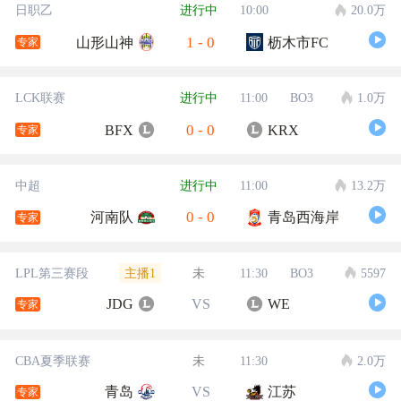
日职乙
进行中
10:00
20.0万
1
-
0
山形山神
枥木市FC
专家
LCK联赛
进行中
11:00
BO3
1.0万
0
-
0
BFX
KRX
专家
中超
进行中
11:00
13.2万
0
-
0
河南队
青岛西海岸
专家
主播1
LPL第三赛段
未
11:30
BO3
5597
JDG
VS
WE
专家
CBA夏季联赛
未
11:30
2.0万
青岛
VS
江苏
专家