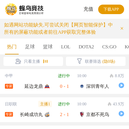
充值
下载APP
如遇网站功能缺失,可尝试关闭【网页智能保护】中
×
所有的屏蔽功能或者前往APP获取完整体验
热门
足球
篮球
LOL
DOTA2
CS:GO
K
只看主播
联赛筛选
(隐0场)
中甲
进行中
10:00
8.8万
0
-
1
延边龙鼎
深圳青年人
专家
主播1
日职联
进行中
10:00
43.9万
2
-
1
长崎成功丸
京都不死鸟
专家