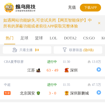
充值
下载APP
如遇网站功能缺失,可尝试关闭【网页智能保护】中
×
所有的屏蔽功能或者前往APP获取完整体验
热门
足球
篮球
LOL
DOTA2
CS:GO
K
只看主播
联赛筛选
(隐0场)
CBA夏季联赛
进行中
11:30
13.0万
63
-
49
江苏
深圳
中超
进行中
11:35
47.5万
3
-
0
北京国安
深圳新鹏城
专家