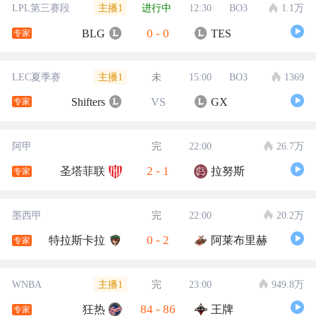
主播1
LPL第三赛段
进行中
12:30
BO3
1.1万
0
-
0
BLG
TES
专家
主播1
LEC夏季赛
未
15:00
BO3
1369
Shifters
VS
GX
专家
阿甲
完
22:00
26.7万
2
-
1
圣塔菲联
拉努斯
专家
墨西甲
完
22:00
20.2万
0
-
2
特拉斯卡拉
阿莱布里赫
专家
主播1
WNBA
完
23:00
949.8万
84
-
86
狂热
王牌
专家