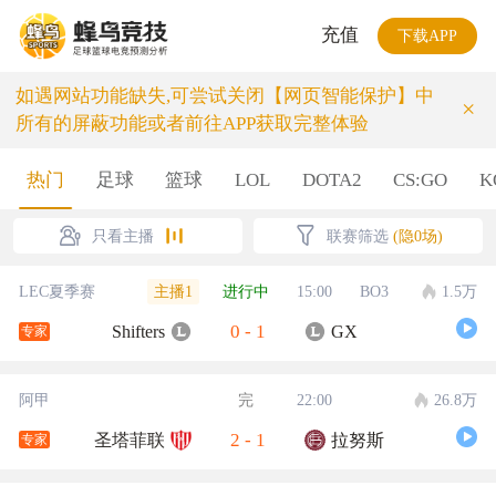
充值
下载APP
如遇网站功能缺失,可尝试关闭【网页智能保护】中
×
所有的屏蔽功能或者前往APP获取完整体验
热门
足球
篮球
LOL
DOTA2
CS:GO
K
只看主播
联赛筛选
(隐0场)
主播1
LEC夏季赛
进行中
15:00
BO3
1.5万
0
-
1
Shifters
GX
专家
阿甲
完
22:00
26.8万
2
-
1
圣塔菲联
拉努斯
专家