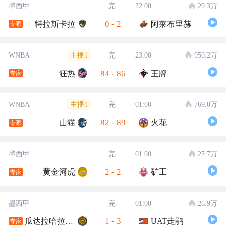
墨西甲
完
22:00
20.3万
0
-
2
特拉斯卡拉
阿莱布里赫
专家
主播1
WNBA
完
23:00
950.2万
84
-
86
狂热
王牌
专家
主播1
WNBA
完
01:00
769.0万
82
-
89
山猫
火花
专家
墨西甲
完
01:00
25.7万
2
-
2
黄金河虎
矿工
专家
墨西甲
完
01:00
26.9万
1
-
3
瓜达拉哈拉大学
UAT走鹃
专家