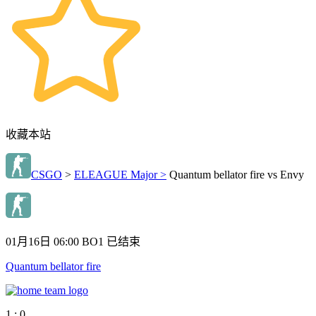
收藏本站
CSGO
>
ELEAGUE Major >
Quantum bellator fire vs Envy
01月16日 06:00
BO1
已结束
Quantum bellator fire
1 : 0