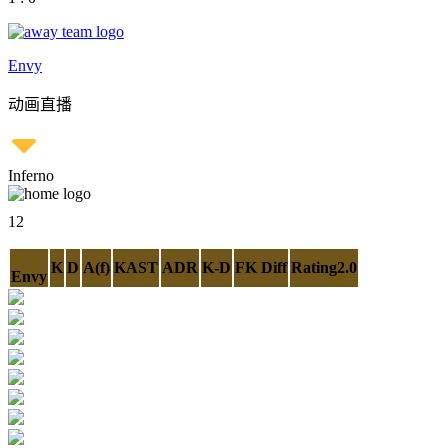
Envy
动画直播
Inferno
12
K
D
A(f)
KAST
ADR
K-D
FK Diff
Rating2.0
Envy