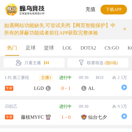
充值
下载APP
如遇网站功能缺失,可尝试关闭【网页智能保护】中
×
所有的屏蔽功能或者前往APP获取完整体验
热门
足球
篮球
LOL
DOTA2
CS:GO
K
只看主播
联赛筛选
(隐0场)
主播1
LPL第三赛段
进行中
09:30
BO3
2.5万
0
-
1
LGD
AL
专家
日职乙
进行中
09:30
9.5万
1
-
0
藤枝MYFC
仙台七夕
专家