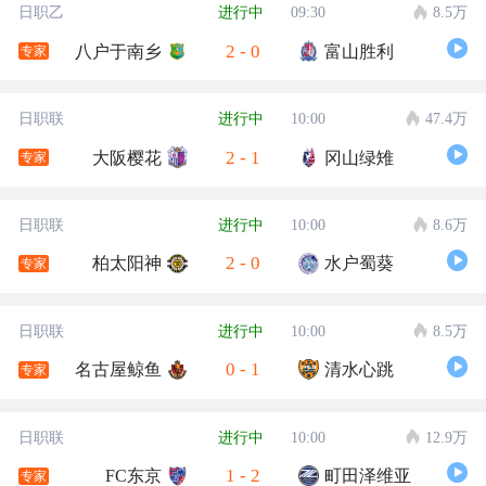
日职乙
进行中
09:30
8.5万
2
-
0
八户于南乡
富山胜利
专家
日职联
进行中
10:00
47.4万
2
-
1
大阪樱花
冈山绿雉
专家
日职联
进行中
10:00
8.6万
2
-
0
柏太阳神
水户蜀葵
专家
日职联
进行中
10:00
8.5万
0
-
1
名古屋鲸鱼
清水心跳
专家
日职联
进行中
10:00
12.9万
1
-
2
FC东京
町田泽维亚
专家