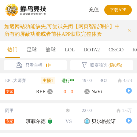
充值
下载APP
如遇网站功能缺失,可尝试关闭【网页智能保护】中
×
所有的屏蔽功能或者前往APP获取完整体验
热门
足球
篮球
LOL
DOTA2
CS:GO
K
只看主播
联赛筛选
(隐0场)
主播1
EPL大师赛
进行中
19:00
BO3
4573
0
-
0
REE
NaVi
专家
阿甲
未
22:00
1.6万
班菲尔德
VS
贝尔格拉诺
专家