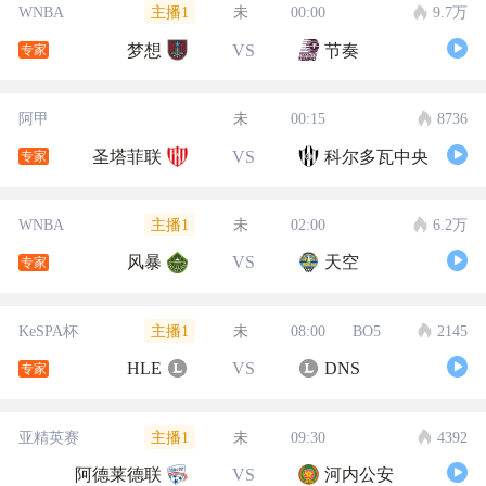
主播1
WNBA
未
00:00
9.7万
梦想
VS
节奏
专家
阿甲
未
00:15
8736
圣塔菲联
VS
科尔多瓦中央
专家
主播1
WNBA
未
02:00
6.2万
风暴
VS
天空
专家
主播1
KeSPA杯
未
08:00
BO5
2145
HLE
VS
DNS
专家
主播1
亚精英赛
未
09:30
4392
阿德莱德联
VS
河内公安