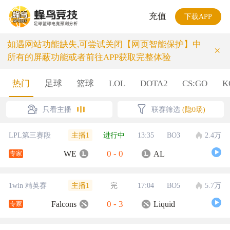
充值
下载APP
如遇网站功能缺失,可尝试关闭【网页智能保护】中
×
所有的屏蔽功能或者前往APP获取完整体验
热门
足球
篮球
LOL
DOTA2
CS:GO
K
只看主播
联赛筛选
(隐0场)
主播1
LPL第三赛段
进行中
13:35
BO3
2.4万
0
-
0
WE
AL
专家
主播1
1win 精英赛
完
17:04
BO5
5.7万
0
-
3
Falcons
Liquid
专家