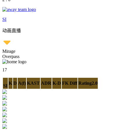
SI
动画直播
Mirage
Overpass
17
K
D
A(f)
KAST
ADR
K-D
FK Diff
Rating2.0
SI