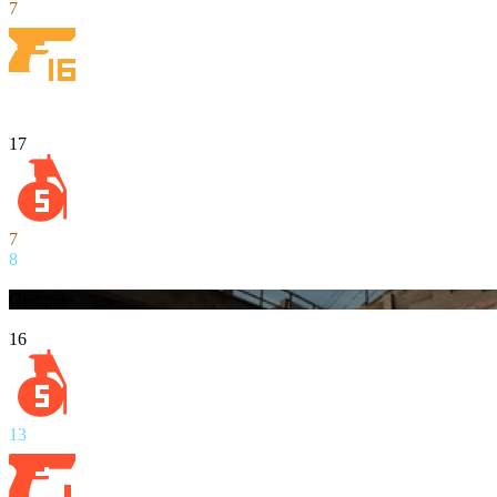
7
17
7
8
Overpass
16
13