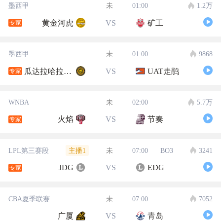
墨西甲
未
01:00
1.2万
黄金河虎
VS
矿工
专家
墨西甲
未
01:00
9868
瓜达拉哈拉大学
VS
UAT走鹃
专家
WNBA
未
02:00
5.7万
火焰
VS
节奏
专家
主播1
LPL第三赛段
未
07:00
BO3
3241
JDG
VS
EDG
专家
CBA夏季联赛
未
07:00
7052
广厦
VS
青岛