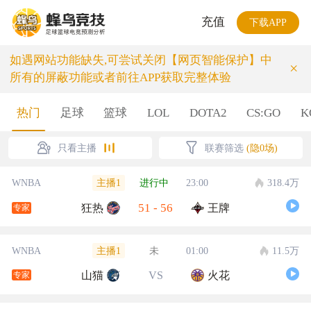
充值
下载APP
如遇网站功能缺失,可尝试关闭【网页智能保护】中
×
所有的屏蔽功能或者前往APP获取完整体验
热门
足球
篮球
LOL
DOTA2
CS:GO
K
只看主播
联赛筛选
(隐0场)
主播1
WNBA
进行中
23:00
318.4万
51
-
56
狂热
王牌
专家
主播1
WNBA
未
01:00
11.5万
山猫
VS
火花
专家